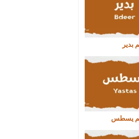
 بدير
م يسطس