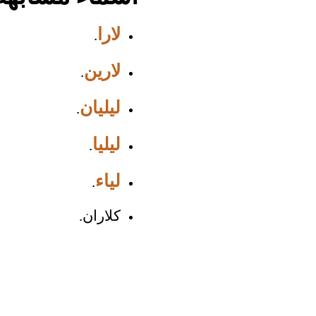
لارا
.
لارين
.
ليليان
.
ليليا
.
لياء
.
كلاران.