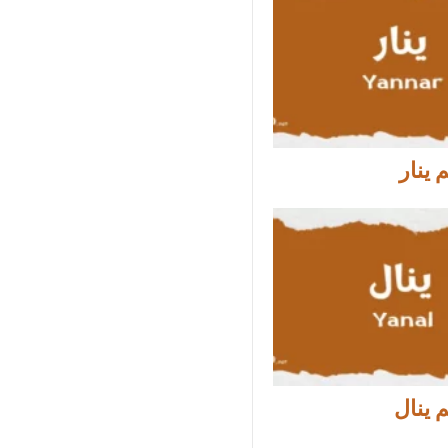
ينار
 ينال