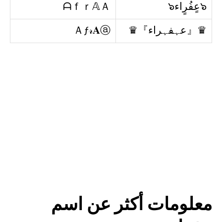
๖عٍفُرٍاء๖
ᗩｆｒ𝔸Ａ
♛『عہفہراء』♛
Ａƒ𝓇𝐀ⓐ
معلومات أكثر عن اسم