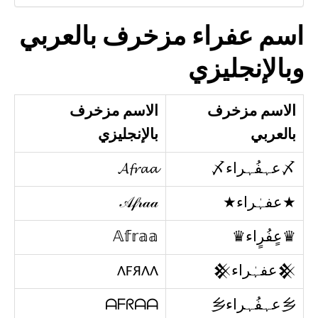
اسم عفراء مزخرف بالعربي
وبالإنجليزي
الاسم مزخرف
الاسم مزخرف
بالعربي
بالإنجليزي
〆عہفُہراء〆
𝓐𝓯𝓻𝓪𝓪
★عفہٰراء★
𝒜𝒻𝓇𝒶𝒶
♛عٍفُرٍاء♛
𝔸𝕗𝕣𝕒𝕒
𒆜عفہٰراء𒆜
ΛFЯΛΛ
乡عہفُہراء乡
ᗩᖴᖇᗩᗩ