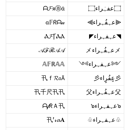
۝عفہٰراء۝
ᗩ𝓕яⓐά
⫷عہفُہراء⫸
α𝔽ᖇᗩ𝒶
◥عہفہراء◤​
Ⲁ𝓕ꞄⲀⲀ
メعہفُہراءメ
𝒜ℱℛ𝒜𝒜
༺عہفہراء༻
𝔸𝔽ℝ𝔸𝔸
彡عٍفُرٍاء彡
卂ｆ𝓡𝔞Ã
父عہفُہراء父
卂千尺卂卂
๖عہفہراء๖
ᗩ𝒻ᖇＡ卂
♧عہفہراء♧
卂ᶠ𝓇𝓪𝐀