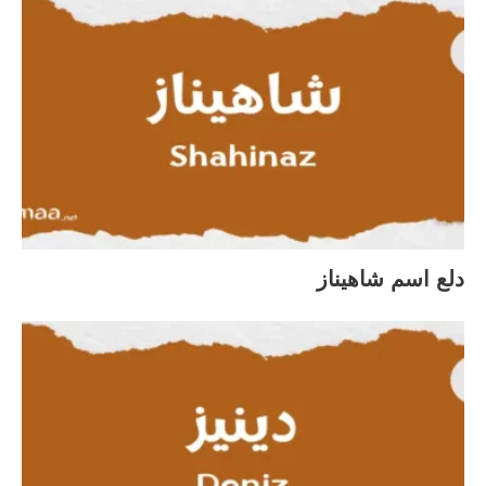
دلع اسم شاهيناز