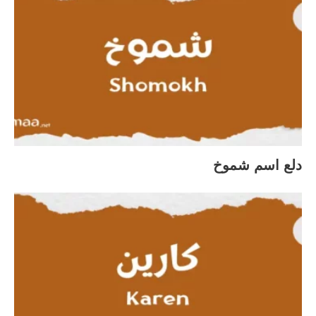
دلع اسم شموخ