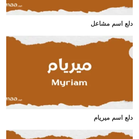
دلع اسم مشاعل
دلع اسم ميريام