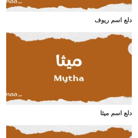
دلع اسم ريوف
دلع اسم ميثا