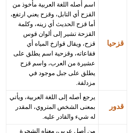
اسم أصله اللغة العربية مأخوذ من
القزح أي التابل، وقزح يعني ارتفع،
أما قزح الحديث أي زينه، وكلمة
القزحة تشير إلى ألوان قوس
قزحيا
قزح، ويقال قوازخ المياه أي
فقاعاته، وقزحية اسم يطلق على
عشيرة من العرب، واسم قزح
يطلق على جبل موجود في
مزدلفة.
يرجع أصله إلى اللغة العربية، ويأتي
قدور
بمعنى الشخص المتروي، المقدر
له شيء والقادر عليه.
من أصل عربي، معناه الشجرة