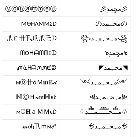
彡محٍمدِ彡
Ⓜⓞⓗⓐⓜⓜⓔⓓ
のمحہٰمدの
MӨΉΛMMΣD
꧁مہحہمہد꧂
爪ㄖ卄卂爪爪乇ᗪ
๖محٍمدِ๖
ᗰOᕼᗩᗰᗰEᗪ
◥محہٰمد◤​
ᘻᓍᕼᗩᘻᘻᘿᕲ
༺مہحہمہد༻
мⓞ卄άＭ𝐦𝔼𝒹
⫷مہحہمہد⫸
𝕄ⓄＨ𝒶𝔪𝕄ε𝔡
♧مـْـْْـْحـًـًًـًًًـًًـًـمـْـْْـْڊ♧
м𝕆𝐇ａＭＭєĎ
乡مہحہمہد乡
𝓂𝓸ђ卂ｍм𝒆ᵈ