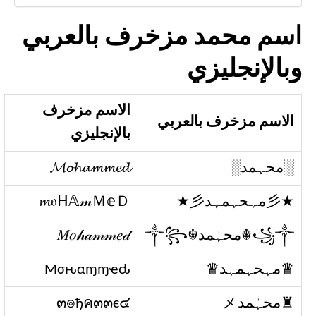
اسم محمد مزخرف بالعربي
وبالإنجليزي
الاسم مزخرف
الاسم مزخرف بالعربي
بالإنجليزي
░محہمد░
𝓜𝓸𝓱𝓪𝓶𝓶𝓮𝓭
★彡مہحہمہد彡★
𝓶𝔬ᕼ𝔸𝓂Ｍ𝕖Ｄ
꧁༒☬محہٰمد☬༒꧂
𝑀𝑜𝒽𝒶𝓂𝓂𝑒𝒹
♛مہحہمہد♛
Mσԋαɱɱҽԃ
♜محہٰمدメ
๓๏ђค๓๓є๔