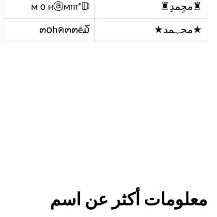
♜محٍمدِ♜
мｏнⓐм𝔪ᵉ𝔻
★محہمد★
๓໐hค๓๓ē໓
معلومات أكثر عن اسم