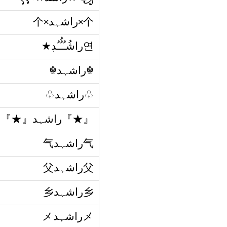
个×راشہد×个
연راشُـُـُُـُڊ★
☬راشہد☬
♧راشہد♧
『★』راشہد『★』
气راشہد气
父راشہد父
乡راشہد乡
メراشہدメ