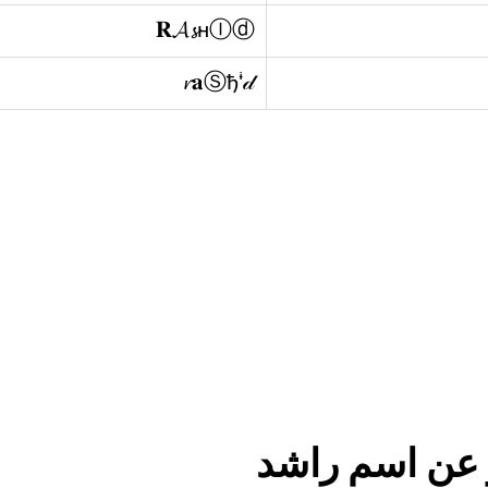
𝐑𝓐𝓼нⒾⓓ
𝓻𝐚Ⓢђᶤ𝒹
 عن اسم راشد