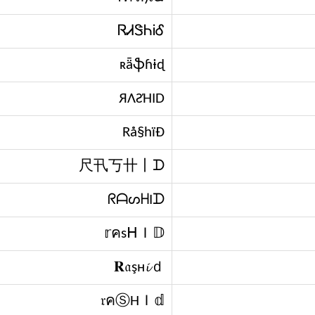
ᏒᏗᏕᏂᎥᎴ
ʀǟֆɦɨɖ
ЯΛƧΉID
Rå§hïÐ
尺卂丂卄丨ᗪ
ᖇᗩᔕᕼIᗪ
𝕣คsᕼＩ𝔻
𝐑𝔞şн𝓲ｄ
𝔯คⓈĤＩ𝕕