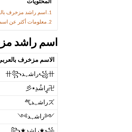
المحتويات
اسم راشد مزخرف بالعر
معلومات أكثر عن اسم
اسم راشد مزخ
الاسم مزخرف بالعربي
꧁卄راشہد卄꧂
卍رٍاشُدِ٭彡
ズراشہد气
༺راشہد༻
꧁★راشد★꧂