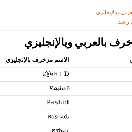
بي وبالإنجليزي
 راشد
رف بالعربي وبالإنجليزي
الاسم مزخرف بالإنجليزي
𝓇Ⓐ𝔰𝕙Ｉᗪ
𝓡𝓪𝓼𝓱𝓲𝓭
ℝ𝕒𝕤𝕙𝕚𝕕
Rαʂԋιԃ
гครђเ๔