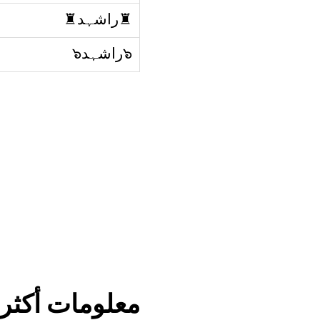
♜راشہد♜
๖راشہد๖
معلومات أكثر