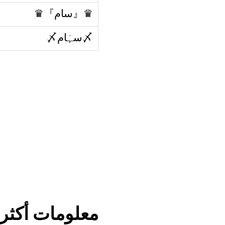
♛『سام』♛
〆سہٰام〆
معلومات أكثر