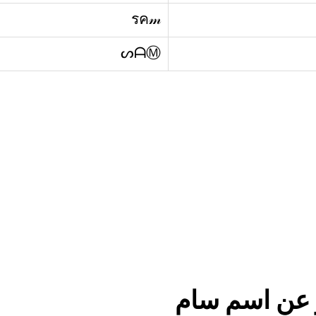
รค𝓂
ᔕᗩⓂ
 عن اسم سام