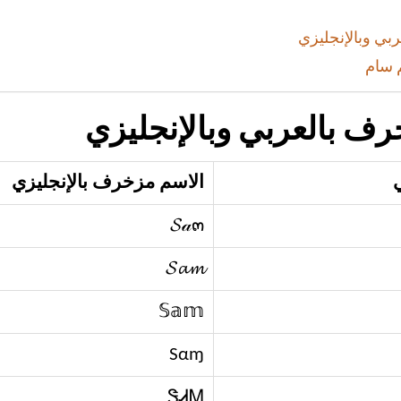
ي وبالإنجليزي
 سام
ف بالعربي وبالإنجليزي
الاسم مزخرف بالإنجليزي
𝓢𝒶๓
𝓢𝓪𝓶
𝕊𝕒𝕞
Sαɱ
ᏕᏗᎷ