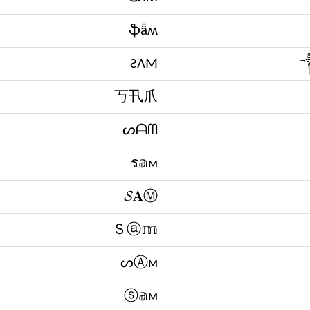
ֆǟʍ
ƧΛM
丂卂爪
ᔕᗩᗰ
ร𝕒м
𝓢𝐀Ⓜ
Ｓⓐ𝕞
ᔕⒶм
ⓢ𝕒м