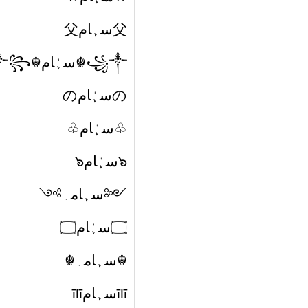
父سہام父
꧁༒☬سہٰام☬༒꧂
のسہٰامの
♧سہٰام♧
๖سہٰام๖
༺سہامہ༻
۝سہٰام۝
☬سہامہ☬
īlīسہامīlī