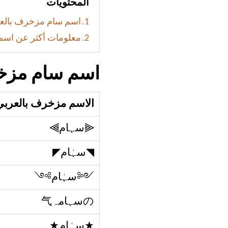
المحتويات
اسم سام مزخرف بالعرب
معلومات أكثر عن اسم
اسم سام مزخر
الاسم مزخرف بالعربي
⫷سہام⫸
◥سہٰام◤​
༺سہٰام༻
のسہامہ气
★سہٰام★