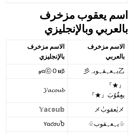
اسم يعقوب مزخرف
بالعربي وبالإنجليزي
الاسم مزخرف
الاسم مزخرف
بالعربي
بالإنجليزي
乙يہعہقہوبہ彡
𝓎αⓒＯ𝐮β
『★』
𝓨𝓪𝓬𝓸𝓾𝓫
يعٍقٌوُبَ『★』
メيٰعقوبٰٰメ
𝕐𝕒𝕔𝕠𝕦𝕓
♧يہعہقوب♧
YαƈσυႦ