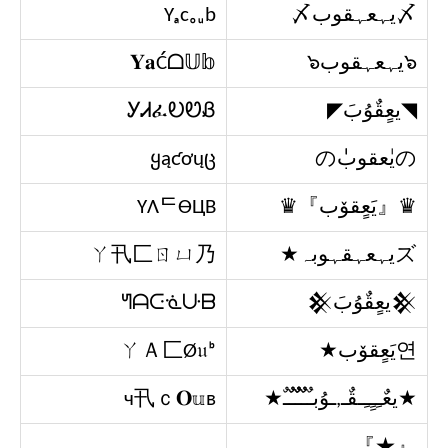
〆يہعہقوب〆
Yₐcₒᵤb
๖يہعہقوب๖
𝐘𝐚Ćᗝ𝕌𝕓
◥يعٍقٌوُبَ◤​
ᎩᏗፈᎧᏬᏰ
のيٰعقوبٰٰの
ყąƈơųც
♛『يَعٍقۆب』♛
YΛᄃӨЦB
ズيہعہقہوبہ★
ㄚ卂匚ㄖㄩ乃
𒆜يعٍقٌوُبَ𒆜
ᖻᗩᑢᓍᑘᗷ
연يَعٍقۆب★
ㄚＡ匚Ø𝔲ᵇ
★يعٌـِـِِـِـقٌـ,ـوُبـٌـٌٌـٌٌٌـٌٌـٌ★
ч卂ｃ𝐎𝕦в
『★』