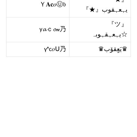
Ｙ𝐀𝐜𝑜Ⓤ𝔟
يہعہقوب『★』
『ツ』
у𝓪ｃ𝓸𝓊乃
☆يہعہقہوبہ
♛يَعٍقۆب♛
үᵃc𝑜ᑌ乃