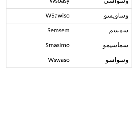
وسواسي
Wsoasy
وساويسو
WSawiso
سمسم
Semsem
سماسيمو
Smasimo
وسواسو
Wswaso