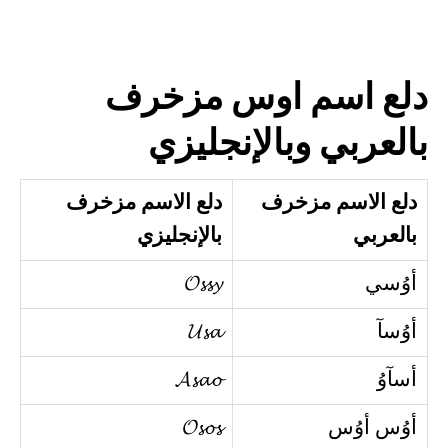
دلع اسم اوس مزخرف
بالعربي وبالإنجليزي
دلع الاسم مزخرف
دلع الاسم مزخرف
بالعربي
بالإنجليزي
أوُسي
𝓞𝓼𝓼𝔂
أوُسآ
𝓤𝓼𝓪
أسآوُ
𝓐𝓼𝓪𝓸
أوُس أوُس
𝓞𝓼𝓸𝓼