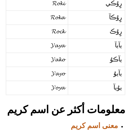
رٍوُڪي
𝓡𝓸𝓴𝓲
رٍوُڪآ
𝓡𝓸𝓴𝓪
رٍوُڪ
𝓡𝓸𝓬𝓴
يآيآ
𝓨𝓪𝔂𝓪
يآڪوُ
𝓨𝓪𝓴𝓸
يآيوُ
𝓨𝓪𝔂𝓸
يوُيآ
𝓨𝓸𝔂𝓪
معلومات أكثر عن اسم كريم
معنى اسم كريم