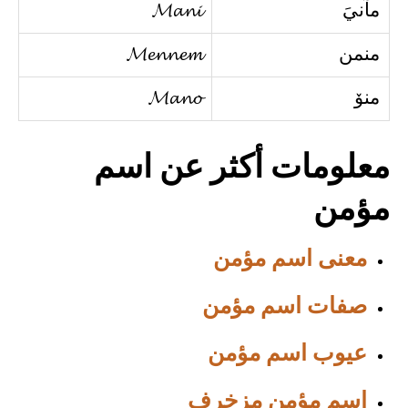
مآنيَ
𝓜𝓪𝓷𝓲
منمن
𝓜𝓮𝓷𝓷𝓮𝓶
منۆ
𝓜𝓪𝓷𝓸
معلومات أكثر عن اسم
مؤمن
معنى اسم مؤمن
صفات اسم مؤمن
عيوب اسم مؤمن
اسم مؤمن مزخرف