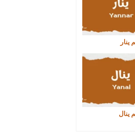
ينار
 ينال