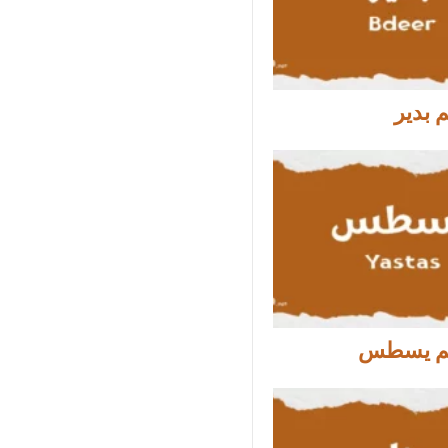
 بدير
م يسطس