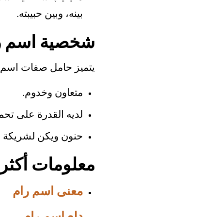
بينه، وبين حبيبته.
شخصية اسم را
يتميز حامل صفات اسم را
متعاون وخدوم.
لديه القدرة على تحمل
حنون ويكن لشريكة ال
معلومات أكثر
معنى اسم رام