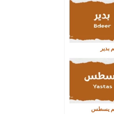
 بدير
م يسطس