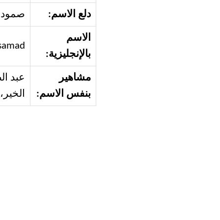
دلع الاسم:
صمودة 
الاسم
lsamad
بالإنجليزية:
مشاهير
عبد ال
بنفس الاسم:
الخير،