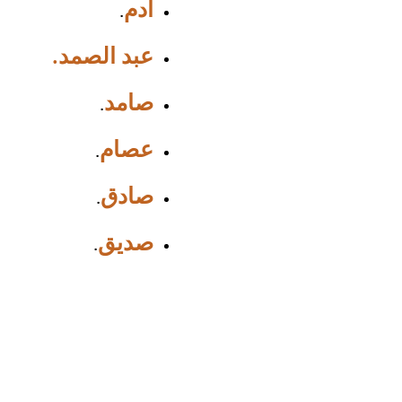
ادم
.
عبد الصمد.
صامد
.
عصام
.
صادق
.
صديق
.