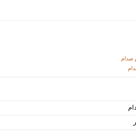
 صدام
دام
ام