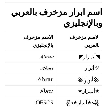
اسم ابرار مزخرف بالعربي
وبالإنجليزي
الاسم مزخرف
الاسم مزخرف
بالعربي
بالإنجليزي
◥أبہرار◤​
𝓐𝓫𝓻𝓪𝓻
ツأبٰٰرار
𝒜𝒷𝓇𝒶𝓇
𒆜أبرٍارٍ𒆜
𝔸𝕓𝕣𝕒𝕣
★أبہرار★
AႦɾαɾ
꧁★أبٰٰرار★꧂
ᗩᗷᖇᗩᖇ