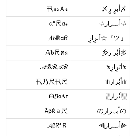
〆أبرٍارٍ〆
卂в𝓇Ａ𝓇
♧أبہرار♧
αᵇ尺α𝓇
『ツ』☆أبرٍارٍ
𝓐𝓫ℝαᖇ
乡أبٰٰرار乡
𝔸𝐛尺คя
๖أبَرٍارٍ๖
𝒜ℬℛ𝒜ℛ
īlīأبٰٰرارīlī
卂乃尺卂尺
░أبٰٰرار░
ᗩ𝓑я𝐀г
のأبہرارの
ÃβŘａ尺
⫷أبہرار⫸
𝓐βᖇᵃＲ