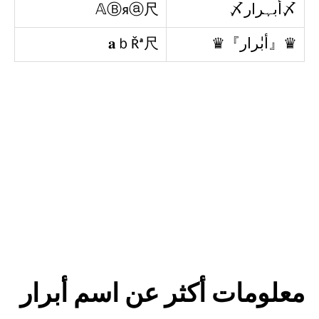
〆أبہرار〆
𝔸Ⓑяⓐ尺
♛『أبٰٰرار』♛
𝐚ｂŘᵃ尺
معلومات أكثر عن اسم أبرار