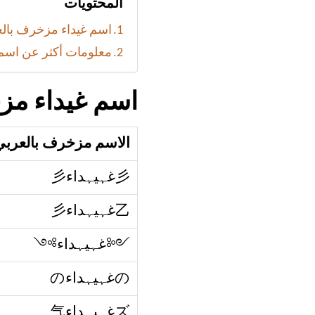
المحتويات
اسم غيداء مزخرف بالع
معلومات أكثر عن اسم 
اسم غيداء مزخ
الاسم مزخرف بالعربي
彡غہيہداء彡
乙غہيہداء彡
༺غہيہداء༻
のغہيہداءの
ズغہيہداء气