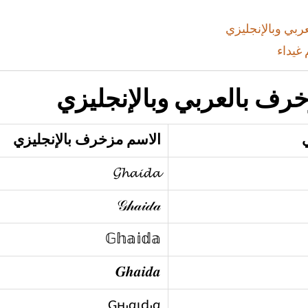
ربي وبالإنجليزي
غيداء
رف بالعربي وبالإنجليزي
الاسم مزخرف بالإنجليزي
𝓖𝓱𝓪𝓲𝓭𝓪
𝒢𝒽𝒶𝒾𝒹𝒶
𝔾𝕙𝕒𝕚𝕕𝕒
𝑮𝒉𝒂𝒊𝒅𝒂
Gԋαιԃα