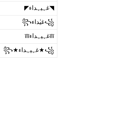
◥غہيہداء◤​
꧁غيٰداء꧂
īlīغہيہداءīlī
꧁★غہيہداء★꧂