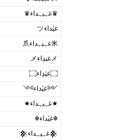
♛غہيہداء♛
غيٰداءツ
米غہيہداء爪
メغيدِاءメ
۝غيَدِاء۝
༺غيٰداء༻
★غہيہداء★
☬غيٰداء☬
𒆜غہيہداء𒆜