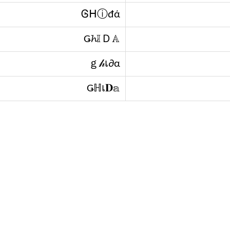
Ꮆᕼⓘđά
Ǥ𝓱𝕀Ｄ𝔸
ｇ𝒽เ∂α
Ǥℍเ𝐃𝕒