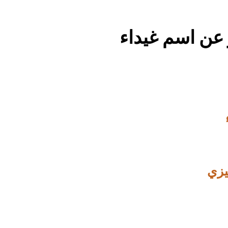
 عن اسم غيداء
يزي