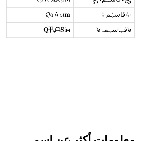
♧قاسہٰم♧
𝓠𝔞Ａ𝔰ι𝐦
๖قہاسہمہ๖
𝐐卂ᗩ𝐒𝔦м