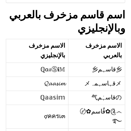
اسم قاسم مزخرف بالعربي
وبالإنجليزي
الاسم مزخرف
الاسم مزخرف
بالعربي
بالإنجليزي
乡قاسہم乡
ℚα𝔞Ⓢ𝐢𝕄
メقہاسہمہメ
𝓠𝓪𝓪𝓼𝓲𝓶
のقاسہٰم气
ℚ𝕒𝕒𝕤𝕚𝕞
༊෴✿قٌاسم✿〄
ợคครเ๓
࿐