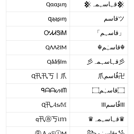
𒆜قہاسہمہ𒆜
Qααʂιɱ
ツقاسم
զąąʂıɱ
「قاسہم」
ᎤᏗᏗᏕᎥᎷ
☬قاسہٰم☬
QΛΛƧIM
彡قہاسہمہ彡
Qåå§ïm
卍قٌاسم爪
Ɋ卂卂丂丨爪
۝قاسہٰم۝
ᑫᗩᗩᔕIᗰ
īlīقٌاسمīlī
Ɋ卂𝓐ѕ𝒾𝕄
♛قہاسہمہ♛
q卂ⓐ丂ί𝕞
꧁قاسہٰم꧂
ⓠＡ𝓪𝕊ⒾΜ