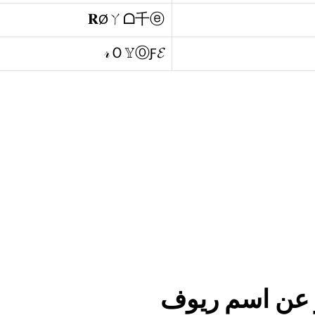
𝐑Øㄚᗝ千ⓔ
𝓇Ｏ𝕐ⓄƑ𝓔
 عن اسم ريوف