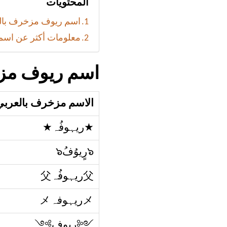
المحتويات
اسم ريوف مزخرف بالع
معلومات أكثر عن اسم
اسم ريوف مزخ
الاسم مزخرف بالعربي
★ريہوفُہ★
๖رٍيوُفُ๖
父ريہوفُہ父
メريہوفہメ
༺ريوف༻