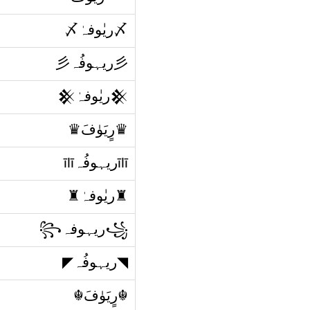
〆ريٰوفہٰ〆
彡ريہوفُہ彡
𒆜ريٰوفہٰ𒆜
♛رٍيَۈفَ♛
īlīريہوفُہīlī
♜ريٰوفہٰ♜
꧁ريہوفہ꧂
◥ريہوفُہ◤​
☬رٍيَۈفَ☬