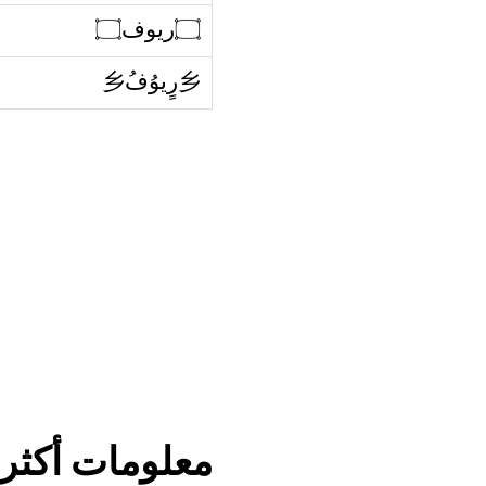
۝ريوف۝
乡رٍيوُفُ乡
معلومات أكثر