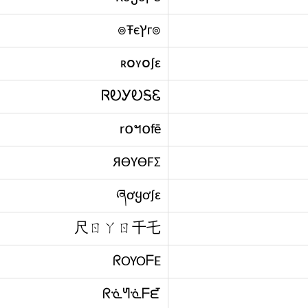
г๏ץ๏Ŧє
ʀօʏօʄɛ
ᏒᎧᎩᎧᎦᏋ
r໐ฯ໐fē
ЯӨYӨFΣ
ཞơყơʄɛ
尺ㄖㄚㄖ千乇
ᖇOYOᖴE
ᖇᓍᖻᓍᖴᘿ