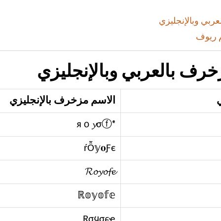
ربي وبالإنجليزي
 ريوف
رف بالعربي وبالإنجليزي
الاسم مزخرف بالإنجليزي
яｏ𝔂σⓕᵉ
ŕỖ𝕪𝐨Ƒє
𝓡𝓸𝔂𝓸𝓯𝓮
ℝ𝕠𝕪𝕠𝕗𝕖
Rσყσϝҽ