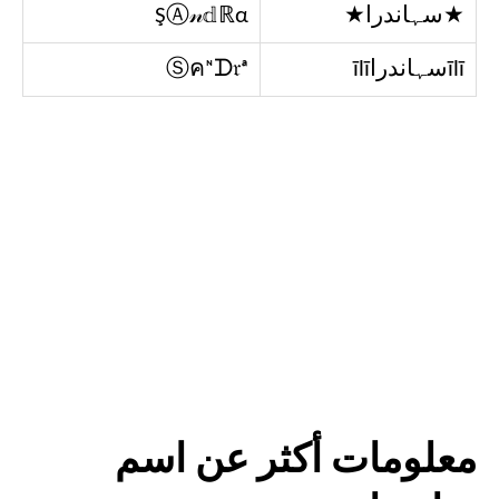
★سہاندرا★
ŞⒶ𝓃𝕕ℝα
īlīسہاندراīlī
Ⓢคᶰᗪ𝔯ᵃ
معلومات أكثر عن اسم