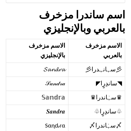
اسم ساندرا مزخرف
بالعربي وبالإنجليزي
الاسم مزخرف
الاسم مزخرف
بالعربي
بالإنجليزي
彡سہانہدرا彡
𝓢𝓪𝓷𝓭𝓻𝓪
◥ساندِرٍا◤​
𝒮𝒶𝓃𝒹𝓇𝒶
♛سہٰاندرا♛
𝕊𝕒𝕟𝕕𝕣𝕒
♧ساندِرٍا♧
𝑺𝒂𝒏𝒅𝒓𝒂
〆سہٰاندرا〆
Sαɳԃɾα