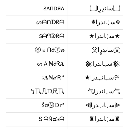
۝ساندِرٍا۝
ƧΛПDЯΛ
☬سہٰاندرا☬
ᔕᗩᑎᗪᖇᗩ
★سہٰاندرا★
Sᗩᘉᕲᖇᗩ
父ساندِرٍا父
Ⓢａᑎ∂ⓡ𝓪
𒆜سہاندرا𒆜
ᔕＡℕ∂ᖇ𝐀
연سہانہدرا★
𝔰𝐀ℕ𝒹Ｒᵃ
气سہاندرا气
丂卂几ᗪ尺卂
⫷سہانہدرا⫸
ŜαⓃＤгᵃ
♜سہٰاندرا♜
ＳᗩŇ๔𝓇ᗩ