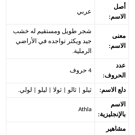
أصل
عربي
الاسم:
شجر طويل ومستقيم له خشب
معنى
جيد ويكثر تواجده في الأراضي
الاسم:
الرملية.
عدد
4 حروف
الحروف:
دلع الاسم:
ثيلو | ثالو | ثولا | ليلو | لولي.
الاسم
Athla
بالإنجليزية:
مشاهير