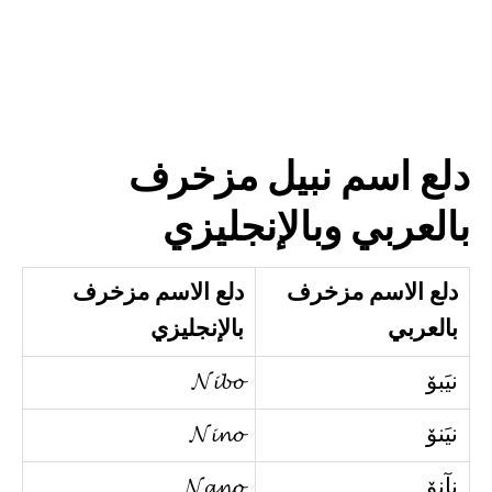
دلع اسم نبيل مزخرف
بالعربي وبالإنجليزي
دلع الاسم مزخرف
دلع الاسم مزخرف
بالعربي
بالإنجليزي
نيَبۆ
𝓝𝓲𝓫𝓸
نيَنۆ
𝓝𝓲𝓷𝓸
نآنۆ
𝓝𝓪𝓷𝓸