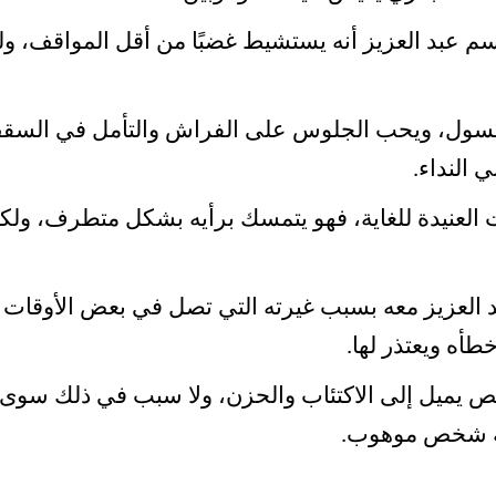
 عبد العزيز أنه يستشيط غضبًا من أقل المواقف، ول
كسول، ويحب الجلوس على الفراش والتأمل في السقف،
ي النداء.
لعنيدة للغاية، فهو يتمسك برأيه بشكل متطرف، ول
 العزيز معه بسبب غيرته التي تصل في بعض الأوقات 
طأه ويعتذر لها.
يميل إلى الاكتئاب والحزن، ولا سبب في ذلك سوى أ
نه شخص موهوب.