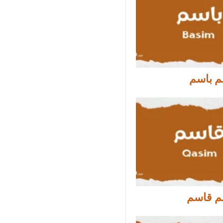
م باسم
م قاسم