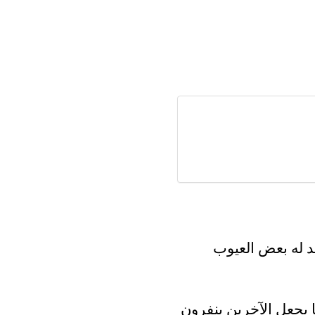
جد له بعض العيوب
يجعل الآخرين ينفرون