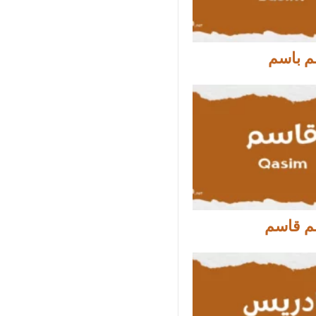
م باسم
م قاسم