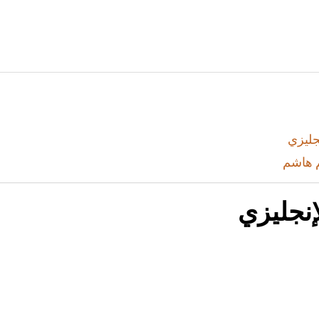
جليزي
 هاشم
نجليزي