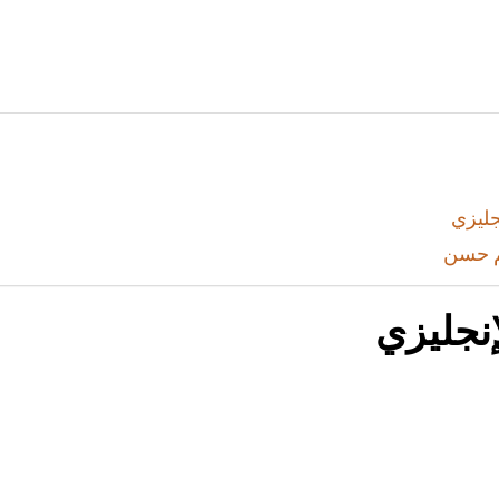
ليزي
م حسن
نجليزي