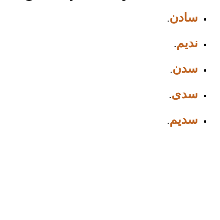
سادن
.
نديم
.
سدن
.
سدى
.
سديم
.