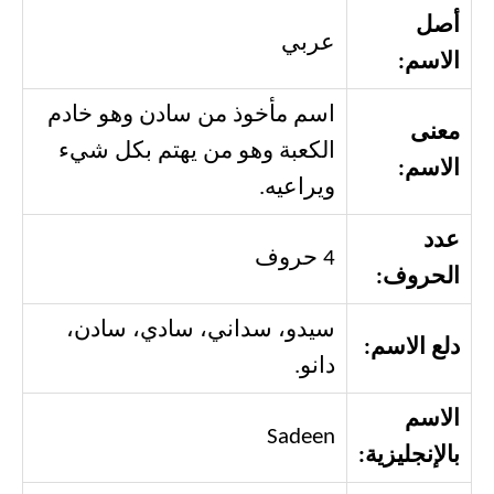
أصل
عربي
الاسم:
اسم مأخوذ من سادن وهو خادم
معنى
الكعبة وهو من يهتم بكل شيء
الاسم:
ويراعيه.
عدد
4 حروف
الحروف:
سيدو، سداني، سادي، سادن،
دلع الاسم:
دانو.
الاسم
Sadeen
بالإنجليزية: