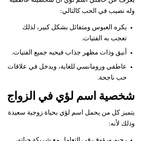
يعرف عن حاملي اسم لؤي أن شخصيته عاطفية
وله نصيب في الحب كالتالي:
يكره العبوس ومتفائل بشكل كبير، لذلك
تعجب به الفتيات.
أنيق وذات مظهر جذاب فيحبه جميع الفتيات.
عاطفي ورومانسي للغاية، ويدخل في علاقات
حب ناجحة.
شخصية اسم لؤي في الزواج
يتميز كل من يحمل اسم لؤي بحياة زوجية سعيدة
وذلك لأنه:
رحيم ورؤوف في التعامل مع شريكة حياته،