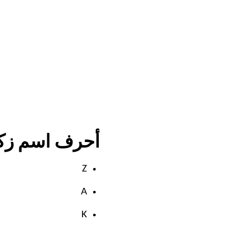
أحرف اسم زكري
Z
A
K