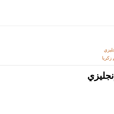
جليزي
زكريا
نجليزي