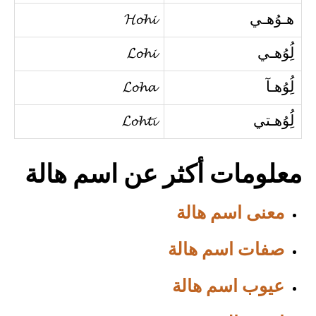
هـوُهـي
𝓗𝓸𝓱𝓲
لُِوُهـي
𝓛𝓸𝓱𝓲
لُِوُهـآ
𝓛𝓸𝓱𝓪
لُِوُهـتي
𝓛𝓸𝓱𝓽𝓲
معلومات أكثر عن اسم هالة
معنى اسم هالة
صفات اسم هالة
عيوب اسم هالة