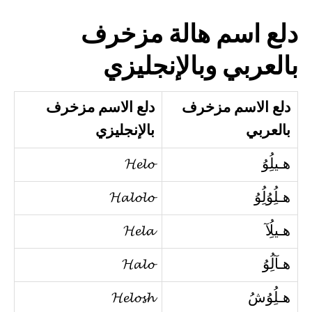
دلع اسم هالة مزخرف
بالعربي وبالإنجليزي
دلع الاسم مزخرف
دلع الاسم مزخرف
بالعربي
بالإنجليزي
هـيلُِوُ
𝓗𝓮𝓵𝓸
هـلُِوُلُِوُ
𝓗𝓪𝓵𝓸𝓵𝓸
هـيلُِآ
𝓗𝓮𝓵𝓪
هـآلُِوُ
𝓗𝓪𝓵𝓸
هـلُِوُشُ
𝓗𝓮𝓵𝓸𝓼𝓱