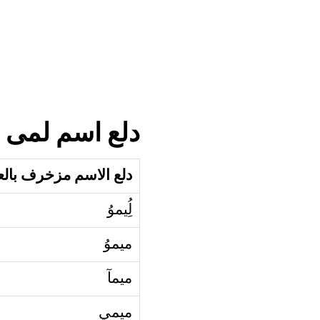
دلع اسم لمى م
دلع الاسم مزخرف بال
لُِيموُ
ميموُ
ميمآ
ميمي