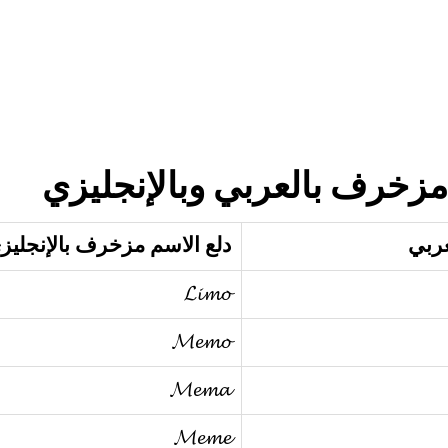
زخرف بالعربي وبالإنجليزي
عربي
دلع الاسم مزخرف بالإنجليز
𝓛𝓲𝓶𝓸
𝓜𝓮𝓶𝓸
𝓜𝓮𝓶𝓪
𝓜𝓮𝓶𝓮