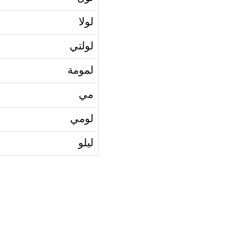
لولا
لولتي
لمومة
مي
لومي
ليلو