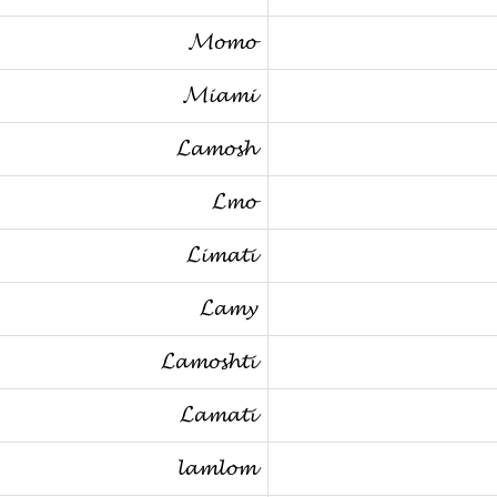
𝓜𝓸𝓶𝓸
𝓜𝓲𝓪𝓶𝓲
𝓛𝓪𝓶𝓸𝓼𝓱
𝓛𝓶𝓸
𝓛𝓲𝓶𝓪𝓽𝓲
𝓛𝓪𝓶𝔂
𝓛𝓪𝓶𝓸𝓼𝓱𝓽𝓲
𝓛𝓪𝓶𝓪𝓽𝓲
𝓵𝓪𝓶𝓵𝓸𝓶