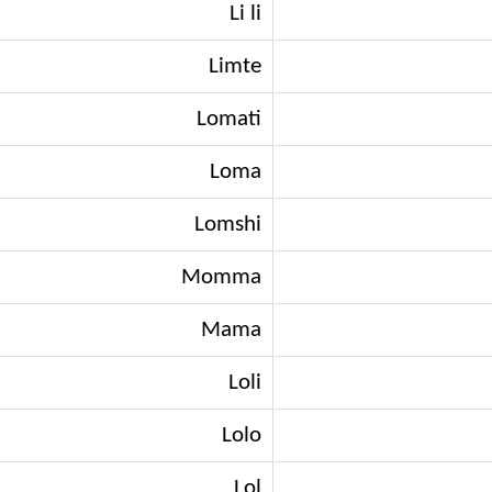
Li li
Limte
Lomati
Loma
Lomshi
Momma
Mama
Loli
Lolo
Lol