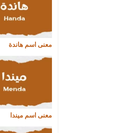
معنى اسم هاندة
معنى اسم ميندا