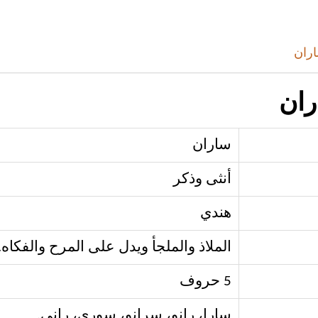
اران
ران
ساران
أنثى وذكر
هندي
الملاذ والملجأ ويدل على المرح والفكاه.
5 حروف
سارا، رانو، سرانو، سوري، راني.