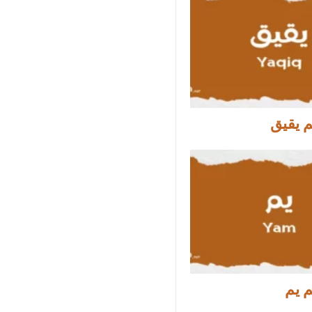
 يقيق
 يم